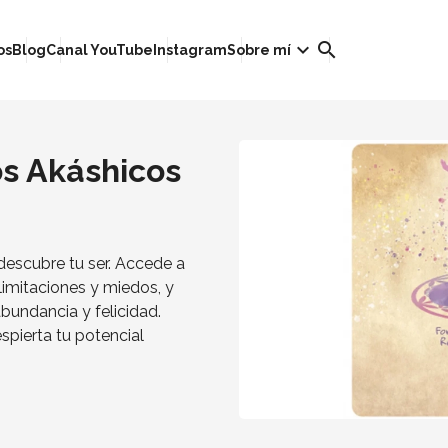
keyboard_arrow_down
search
os
Blog
Canal YouTube
Instagram
Sobre mí
os Akáshicos
 descubre tu ser. Accede a
limitaciones y miedos, y
abundancia y felicidad.
spierta tu potencial