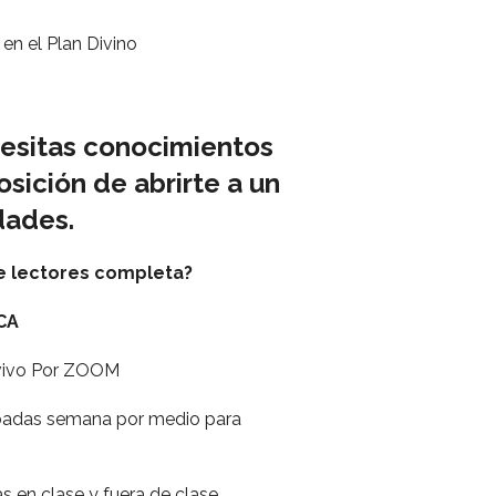
en el Plan Divino
esitas conocimientos
osición de abrirte a un
dades.
de lectores completa?
ICA
n vivo Por ZOOM
abadas semana por medio para
s en clase y fuera de clase