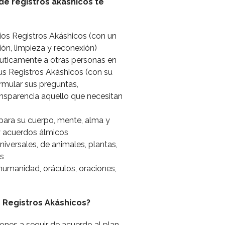
de registros akáshicos te
ios Registros Akáshicos (con un
n, limpieza y reconexión)
ticamente a otras personas en
us Registros Akáshicos (con su
rmular sus preguntas,
nsparencia aquello que necesitan
para su cuerpo, mente, alma y
y acuerdos álmicos
iversales, de animales, plantas,
es
humanidad, oráculos, oraciones,
 Registros Akáshicos?
iones a seguir de acuerdo al plan